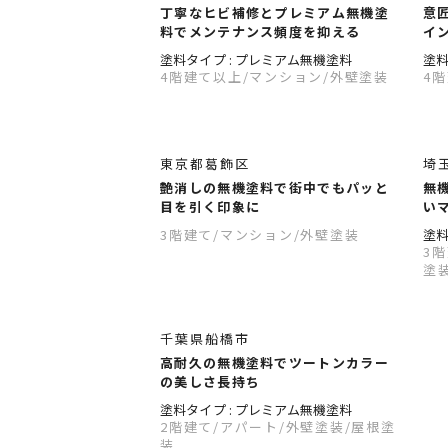
丁寧なヒビ補修とプレミアム無機塗
意
料でメンテナンス頻度を抑える
イ
塗料タイプ : プレミアム無機塗料
塗料
4階建て以上
/マンション
/外壁塗装
4
東京都葛飾区
埼
艶消しの無機塗料で街中でもパッと
無
目を引く印象に
い
3階建て
/マンション
/外壁塗装
塗料
3
塗
千葉県船橋市
高耐久の無機塗料でツートンカラー
の美しさ長持ち
塗料タイプ : プレミアム無機塗料
2階建て
/アパート
/外壁塗装
/屋根塗
装