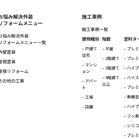
お悩み解決外装
施工事例
リフォームメニュー
施工事例一覧
お悩み解決外装
建物種別
階数
塗料タ
リフォームメニュー一覧
– 戸建て
– 平屋
– プレ
外壁塗装
住宅
– 2階建て
– プレ
屋根塗装
– マンシ
– 3階建て
– ハイ
屋根リフォーム
ョン
– 4階建て
– ハイ
その他の工事
– アパー
以上
– プレ
ト
– 無機
– 工場
– ハイ
– 店舗
– フッ
– シリ
– プレ