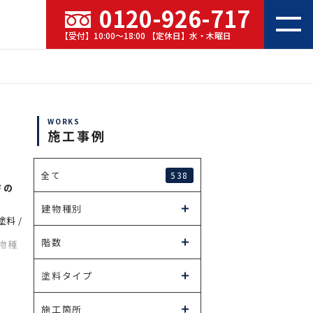
0120-926-717
【受付】10:00～18:00 【定休日】水・木曜日
WORKS
施工事例
538
全て
さの
建物種別
料 /
階数
物種
塗料タイプ
施工箇所