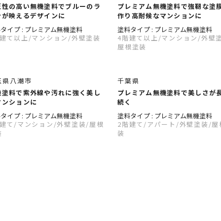
匠性の高い無機塗料でブルーのラ
プレミアム無機塗料で強靭な塗
ンが映えるデザインに
作り高耐候なマンションに
タイプ : プレミアム無機塗料
塗料タイプ : プレミアム無機塗料
階建て以上
/マンション
/外壁塗装
4階建て以上
/マンション
/外壁
屋根塗装
玉県八潮市
千葉県
機塗料で紫外線や汚れに強く美し
プレミアム無機塗料で美しさが
マンションに
続く
タイプ : プレミアム無機塗料
塗料タイプ : プレミアム無機塗料
階建て
/マンション
/外壁塗装
/屋根
2階建て
/アパート
/外壁塗装
/屋
装
装