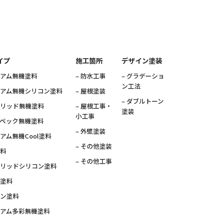
イプ
施工箇所
デザイン塗装
ミアム無機塗料
– 防水工事
– グラデーショ
ン工法
ミアム無機シリコン塗料
– 屋根塗装
– ダブルトーン
ブリッド無機塗料
– 屋根工事・
塗装
小工事
スペック無機塗料
– 外壁塗装
ミアム無機Cool塗料
– その他塗装
塗料
– その他工事
ブリッドシリコン塗料
素塗料
コン塗料
ミアム多彩無機塗料