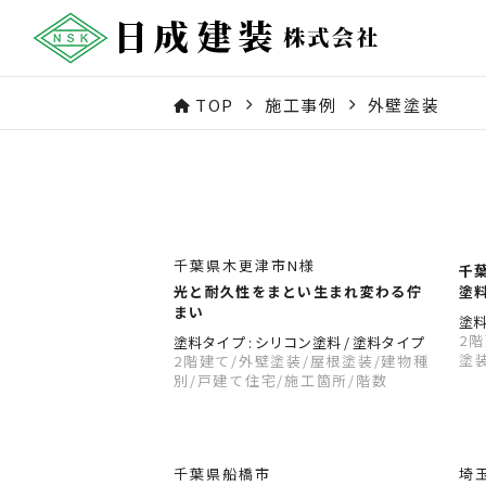
TOP
施工事例
外壁塗装
千葉県木更津市N様
千
光と耐久性をまとい生まれ変わる佇
塗
まい
塗料
2
塗料タイプ : シリコン塗料 / 塗料タイプ
塗
2階建て
/外壁塗装
/屋根塗装
/建物種
別
/戸建て住宅
/施工箇所
/階数
千葉県船橋市
埼