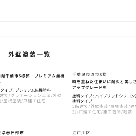
外壁塗装一覧
千葉県市原市S様
葉県千葉市S様邸 プレミアム無機
料
時を重ねた住まいに耐久と美し
アップグレードを
タイプ : プレミアム無機塗料
階建て
/グラデーション工法
/外壁
塗料タイプ : ハイブリッドシリコン塗
装
/屋根塗装
/戸建て住宅
塗料タイプ
2階建て
/外壁塗装
/屋根塗装
/建
別
/戸建て住宅
/施工箇所
/階数
玉県春日部市
江戸川区