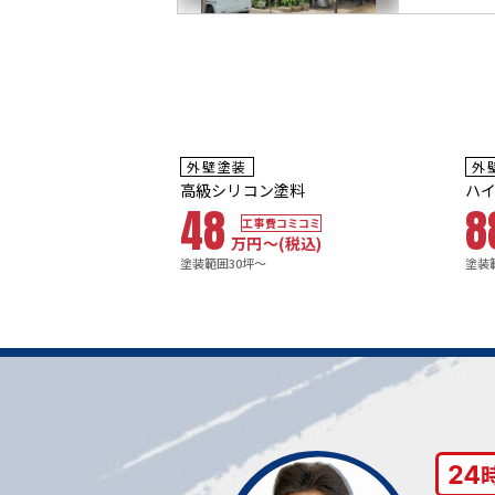
3
8
年
保証
耐用年数
耐
外壁塗装
外
10年
1
塗装
高級シリコン塗料
ハ
48
8
工事費コミコミ
万円〜
(税込)
塗装範囲30坪～
塗装