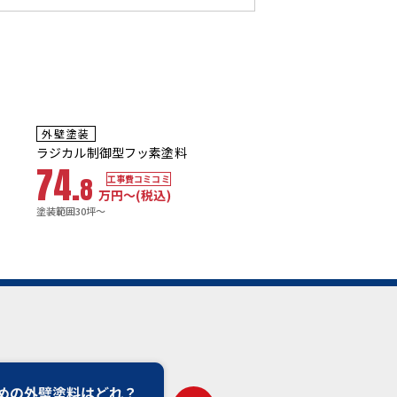
5~7
10年
保証
年
保証
耐用年数
耐用年数
外壁塗装
屋根塗装
13~15年
18~23年
ラジカル制御型フッ素塗料
プレミアム無機塗料
74.
68.
8
7
工事費コミコミ
工事費コミコ
万円〜
(税込)
万円〜
(税込
塗装範囲30坪～
塗装範囲30坪～