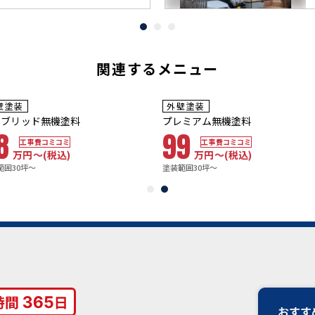
関連するメニュー
~10
8~10年
年
保証
保証
用年数
耐用年数
壁塗装
外壁塗装
6~20年
20年~25年
イブリッド無機塗料
プレミアム無機塗料
8
99
工事費コミコミ
工事費コミコミ
万円〜
(税込)
万円〜
(税込)
範囲30坪～
塗装範囲30坪～