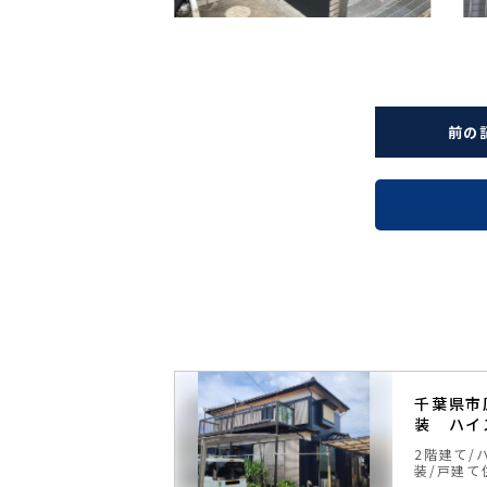
前の
 外壁塗装 ハ
千葉県市
料
装 ハイ
無機塗料
戸建て住
2階建て
装
戸建て