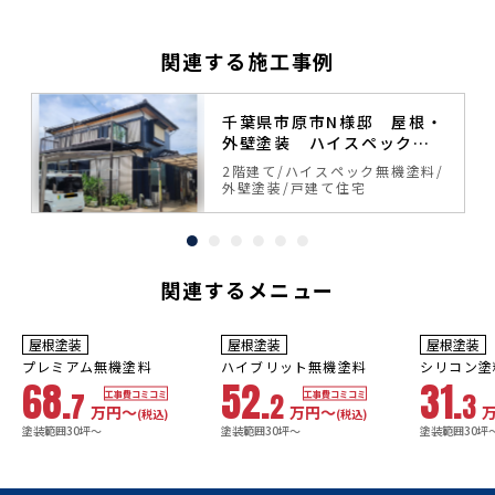
関連する施工事例
塗
千葉県市原市N様邸 屋根・
外壁塗装 ハイスペック無
機塗料
料
2階建て
ハイスペック無機塗料
外壁塗装
戸建て住宅
関連するメニュー
10年
保証
9
3年
保証
年
保証
耐用年数
耐用年数
耐用年数
屋根塗装
屋根塗装
屋根塗装
18~23年
13~18年
8年
プレミアム無機塗料
ハイブリット無機塗料
シリコン塗
68.
52.
31.
7
2
3
工事費コミコミ
工事費コミコミ
万円〜
万円〜
(税込)
(税込)
塗装範囲30坪～
塗装範囲30坪～
塗装範囲30坪