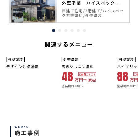
外壁塗装 ハイスペック無
機塗料
ッ
戸建て住宅
2階建て
ハイスペッ
ク無機塗料
外壁塗装
関連するメニュー
3
8~10
年
保証
年
保証
耐用年数
耐用年
外壁塗装
外壁塗装
外壁塗装
10年
16~20年
デザイン外壁塗装
高級シリコン塗料
ハイブリッ
48
88
工事費コミコミ
工
万円〜
万
(税込)
塗装範囲30坪～
塗装範囲30坪
WORKS
施工事例