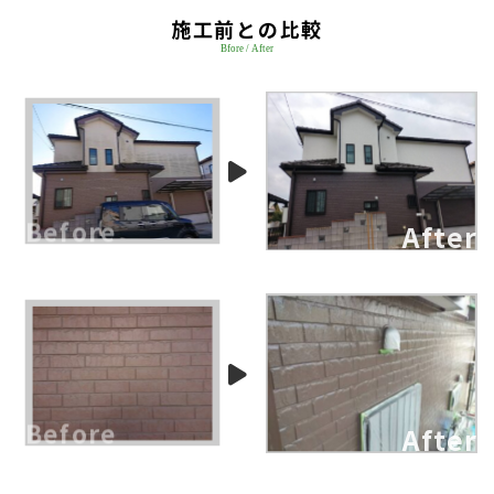
施工前との比較
Bfore / After