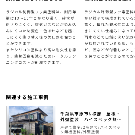
ラジカル制御型フッ素塗料は、耐用年
ラジカル制御型フッ素塗料
数は13～15年とかなり長く、砂埃が
かい粒子で構成されている
刺さりにくく、排気ガスなどが染み込
高く、優れた親水性により
みにくいため変色・色あせなどを起こ
きにくくい仕組みになって
しにくく塗り替え後の美しさを保つこ
雨水などで自然に洗い流さ
とができます。
が採用されているため、も
またシリコン塗料より高い耐久性を誇
ビ、藻などが付着したとし
り、塗替回数も減るためトータルラン
を保つことができるので安
ニングコストが削減できます。
関連する施工事例
千葉県市原市N様邸 屋根・
外壁塗装 ハイスペック無機
塗料
戸建て住宅
2階建て
ハイスペッ
ク無機塗料
外壁塗装