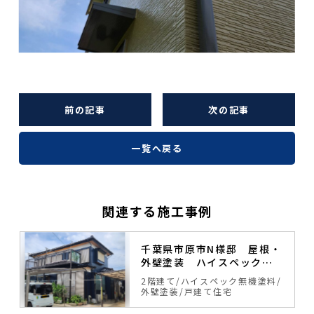
前の記事
次の記事
一覧へ戻る
関連する施工事例
塗
千葉県市原市N様邸 屋根・
外壁塗装 ハイスペック無
機塗料
料
2階建て
ハイスペック無機塗料
外壁塗装
戸建て住宅