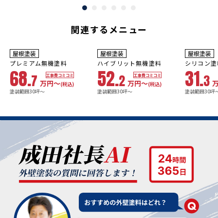
関連するメニュー
10年
保証
9
3年
保証
年
保証
耐用年数
耐用年数
耐用年数
屋根塗装
屋根塗装
屋根塗装
18~23年
13~18年
8年
プレミアム無機塗料
ハイブリット無機塗料
シリコン塗
68.
52.
31.
7
2
3
工事費コミコミ
工事費コミコミ
万円〜
万円〜
(税込)
(税込)
塗装範囲30坪～
塗装範囲30坪～
塗装範囲30坪