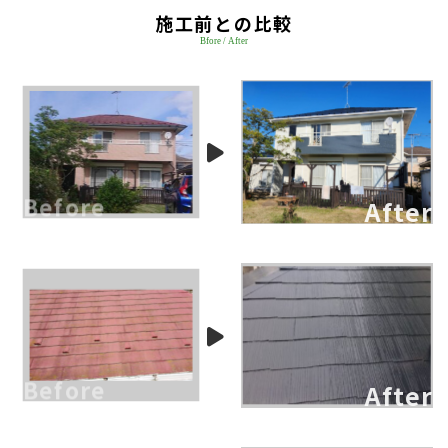
施工前との比較
Bfore / After