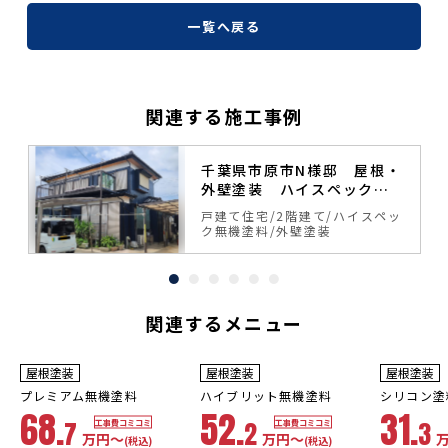
一覧へ戻る
関連する施工事例
塗
千葉県市原市N様邸 屋根・
外壁塗装 ハイスペック無
機塗料
ッ
戸建て住宅
2階建て
ハイスペッ
ク無機塗料
外壁塗装
関連するメニュー
9
10年
保証
3年
保証
年
保証
耐用年数
耐用年数
耐用年
屋根塗装
屋根塗装
屋根塗装
18~23年
13~18年
8年
プレミアム無機塗料
ハイブリット無機塗料
シリコン塗
68.
52.
31.
7
2
3
工事費コミコミ
工事費コミコミ
万円〜
万円〜
(税込)
(税込)