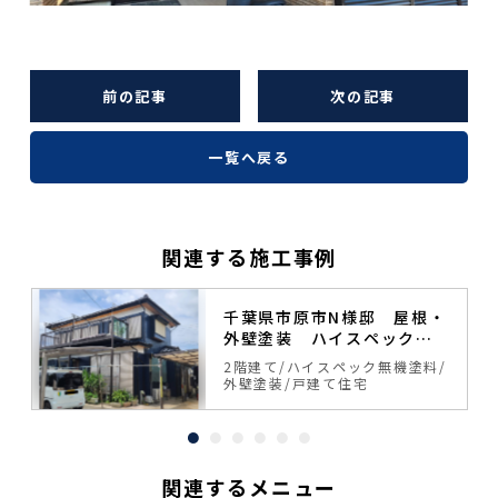
前の記事
次の記事
一覧へ戻る
関連する施工事例
塗
千葉県市原市N様邸 屋根・
外壁塗装 ハイスペック無
機塗料
料
2階建て
ハイスペック無機塗料
外壁塗装
戸建て住宅
関連するメニュー