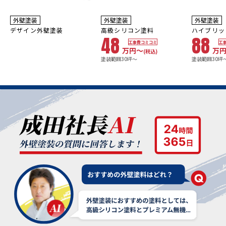
3
8~10
年
保証
年
保証
耐用年数
耐用年数
外壁塗装
外壁塗装
外壁塗装
10年
16~20年
デザイン外壁塗装
高級シリコン塗料
ハイブリッ
48
88
工事費コミコミ
工
万円〜
万
(税込)
塗装範囲30坪～
塗装範囲30坪