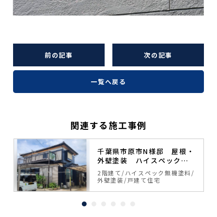
前の記事
次の記事
一覧へ戻る
関連する施工事例
塗
千葉県市原市N様邸 屋根・
外壁塗装 ハイスペック無
機塗料
料
2階建て
ハイスペック無機塗料
外壁塗装
戸建て住宅