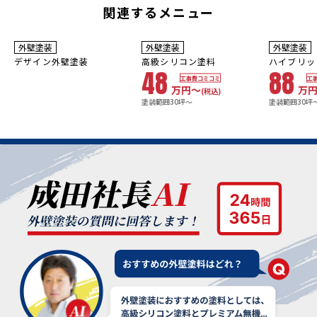
関連するメニュー
3
8~10
年
保証
年
保証
耐用年数
耐用年数
外壁塗装
外壁塗装
外壁塗装
10年
16~20年
デザイン外壁塗装
高級シリコン塗料
ハイブリッ
48
88
工事費コミコミ
工
万円〜
万
(税込)
塗装範囲30坪～
塗装範囲30坪