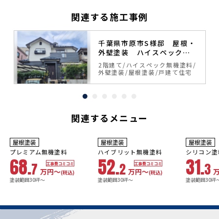
関連する施工事例
千葉県市原市S様邸 屋根・
外壁塗装 ハイスペック無
機塗料
無
2階建て
ハイスペック無機塗料
外壁塗装
屋根塗装
戸建て住宅
関連するメニュー
10年
保証
9
3年
保証
年
保証
耐用年数
耐用年数
耐用年数
屋根塗装
屋根塗装
屋根塗装
18~23年
13~18年
8年
プレミアム無機塗料
ハイブリット無機塗料
シリコン塗
68.
52.
31.
7
2
3
工事費コミコミ
工事費コミコミ
万円〜
万円〜
(税込)
(税込)
塗装範囲30坪～
塗装範囲30坪～
塗装範囲30坪