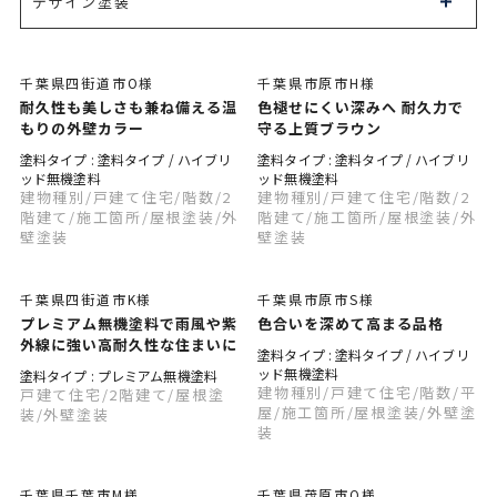
デザイン塗装
千葉県四街道市O様
千葉県市原市H様
耐久性も美しさも兼ね備える温
色褪せにくい深みへ 耐久力で
もりの外壁カラー
守る上質ブラウン
塗料タイプ : 塗料タイプ / ハイブリ
塗料タイプ : 塗料タイプ / ハイブリ
ッド無機塗料
ッド無機塗料
建物種別
/戸建て住宅
/階数
/2
建物種別
/戸建て住宅
/階数
/2
階建て
/施工箇所
/屋根塗装
/外
階建て
/施工箇所
/屋根塗装
/外
壁塗装
壁塗装
千葉県四街道市K様
千葉県市原市S様
プレミアム無機塗料で雨風や紫
色合いを深めて高まる品格
外線に強い高耐久性な住まいに
塗料タイプ : 塗料タイプ / ハイブリ
ッド無機塗料
塗料タイプ : プレミアム無機塗料
建物種別
/戸建て住宅
/階数
/平
戸建て住宅
/2階建て
/屋根塗
屋
/施工箇所
/屋根塗装
/外壁塗
装
/外壁塗装
装
千葉県千葉市M様
千葉県茂原市O様