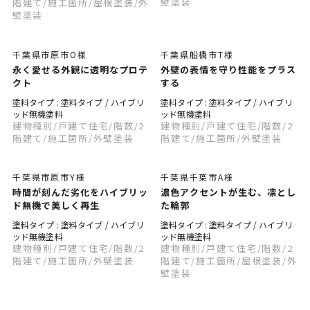
壁塗装
階建て
/施工箇所
/屋根塗装
/外
壁塗装
千葉県市原市O様
千葉県船橋市T様
永く愛せる外観に透明なプロテ
外壁の表情を守り性能をプラス
クト
する
塗料タイプ : 塗料タイプ / ハイブリ
塗料タイプ : 塗料タイプ / ハイブリ
ッド無機塗料
ッド無機塗料
建物種別
/戸建て住宅
/階数
/2
建物種別
/戸建て住宅
/階数
/2
階建て
/施工箇所
/外壁塗装
階建て
/施工箇所
/外壁塗装
千葉県市原市Y様
千葉県千葉市A様
時間が刻んだ劣化をハイブリッ
濃色アクセントが生む、凛とし
ド無機で美しく再生
た輪郭
塗料タイプ : 塗料タイプ / ハイブリ
塗料タイプ : 塗料タイプ / ハイブリ
ッド無機塗料
ッド無機塗料
建物種別
/戸建て住宅
/階数
/2
建物種別
/戸建て住宅
/階数
/2
階建て
/施工箇所
/外壁塗装
階建て
/施工箇所
/屋根塗装
/外
壁塗装