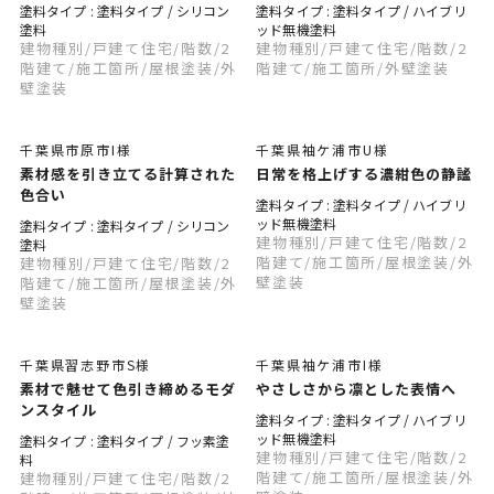
塗料タイプ : 塗料タイプ / シリコン
塗料タイプ : 塗料タイプ / ハイブリ
塗料
ッド無機塗料
建物種別
/戸建て住宅
/階数
/2
建物種別
/戸建て住宅
/階数
/2
階建て
/施工箇所
/屋根塗装
/外
階建て
/施工箇所
/外壁塗装
壁塗装
千葉県市原市I様
千葉県袖ケ浦市U様
素材感を引き立てる計算された
日常を格上げする濃紺色の静謐
色合い
塗料タイプ : 塗料タイプ / ハイブリ
ッド無機塗料
塗料タイプ : 塗料タイプ / シリコン
建物種別
/戸建て住宅
/階数
/2
塗料
階建て
/施工箇所
/屋根塗装
/外
建物種別
/戸建て住宅
/階数
/2
壁塗装
階建て
/施工箇所
/屋根塗装
/外
壁塗装
千葉県習志野市S様
千葉県袖ケ浦市I様
素材で魅せて色引き締めるモダ
やさしさから凛とした表情へ
ンスタイル
塗料タイプ : 塗料タイプ / ハイブリ
ッド無機塗料
塗料タイプ : 塗料タイプ / フッ素塗
建物種別
/戸建て住宅
/階数
/2
料
階建て
/施工箇所
/屋根塗装
/外
建物種別
/戸建て住宅
/階数
/2