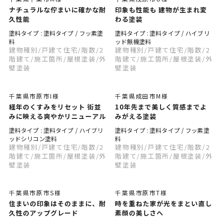
ナチュラルな佇まいに確かな耐
印象も性能も 建物が生まれ変
久性能
わる塗装
塗料タイプ : 塗料タイプ / フッ素塗
塗料タイプ : 塗料タイプ / ハイブリ
料
ッド無機塗料
建物種別
/戸建て住宅
/階数
/2
建物種別
/戸建て住宅
/階数
/2
階建て
/施工箇所
/屋根塗装
/外
階建て
/施工箇所
/屋根塗装
/外
壁塗装
壁塗装
千葉県市原市I様
千葉県成田市M様
経年のくすみをリセット 街並
10年先まで美しく質感までよ
みに映える爽やかリニューアル
みがえる塗装
塗料タイプ : 塗料タイプ / ハイブリ
塗料タイプ : 塗料タイプ / フッ素塗
ッドシリコン塗料
料
建物種別
/戸建て住宅
/階数
/2
建物種別
/戸建て住宅
/階数
/2
階建て
/施工箇所
/屋根塗装
/外
階建て
/施工箇所
/屋根塗装
/外
壁塗装
壁塗装
千葉県市原市S様
千葉県市原市T様
住まいの印象はそのままに、耐
時を重ねた家が光をまとい直し
久性のアップグレード
素顔の美しさへ