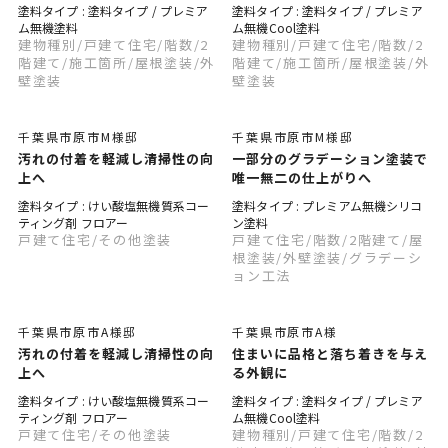
塗料タイプ : 塗料タイプ / プレミア
塗料タイプ : 塗料タイプ / プレミア
ム無機塗料
ム無機Cool塗料
建物種別
/戸建て住宅
/階数
/2
建物種別
/戸建て住宅
/階数
/2
階建て
/施工箇所
/屋根塗装
/外
階建て
/施工箇所
/屋根塗装
/外
壁塗装
壁塗装
千葉県市原市M様邸
千葉県市原市M様邸
汚れの付着を軽減し清掃性の向
一部分のグラデーション塗装で
上へ
唯一無二の仕上がりへ
塗料タイプ : けい酸塩無機質系コー
塗料タイプ : プレミアム無機シリコ
ティング剤 フロアー
ン塗料
戸建て住宅
/その他塗装
戸建て住宅
/階数
/2階建て
/屋
根塗装
/外壁塗装
/グラデーシ
ョン工法
千葉県市原市A様邸
千葉県市原市A様
汚れの付着を軽減し清掃性の向
住まいに品格と落ち着きを与え
上へ
る外観に
塗料タイプ : けい酸塩無機質系コー
塗料タイプ : 塗料タイプ / プレミア
ティング剤 フロアー
ム無機Cool塗料
戸建て住宅
/その他塗装
建物種別
/戸建て住宅
/階数
/2