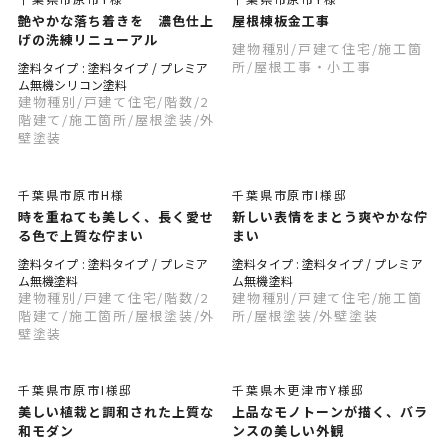
艶やかな落ち着きを 濃色仕上
屋根棟板金工事
げの洗練リニューアル
建物種別
/戸建て住宅
/施工箇
所
/屋根工事・小工事
塗料タイプ : 塗料タイプ / プレミア
ム無機シリコン塗料
建物種別
/戸建て住宅
/階数
/2
階建て
/施工箇所
/屋根塗装
/外
壁塗装
千葉県市原市H様
千葉県市原市I様邸
時を重ねても美しく、長く愛せ
新しい表情をまとう爽やかな佇
る色で上質な佇まい
まい
塗料タイプ : 塗料タイプ / プレミア
塗料タイプ : 塗料タイプ / プレミア
ム無機塗料
ム無機塗料
建物種別
/戸建て住宅
/階数
/2
建物種別
/戸建て住宅
/施工箇
階建て
/施工箇所
/屋根塗装
/外
所
/屋根塗装
/外壁塗装
壁塗装
千葉県市原市I様邸
千葉県木更津市Y様邸
美しい植栽と調和された上質な
上品なモノトーンが描く、バラ
和モダン
ンスの美しい外観