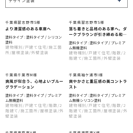
デザイン塗装
千葉県習志野市S様
千葉県習志野市S様
より清潔感のある車庫へ
落ち着きと品格のある家へ。ダ
ークブラウンが引き締める和モ
塗料タイプ : 塗料タイプ / シリコン
ダンの外観
塗料
塗料タイプ : 塗料タイプ / プレミア
建物種別
/戸建て住宅
/施工箇
ム無機塗料
所
/屋根塗装
/外壁塗装
建物種別
/戸建て住宅
/階数
/2
階建て
/施工箇所
/外壁塗装
千葉県千葉市M様
千葉県袖ケ浦市I様
爽風が似合う、心地よいブルー
爽やかさと重圧感の美コントラ
グラデーション
スト
塗料タイプ : 塗料タイプ / プレミア
塗料タイプ : 塗料タイプ / プレミア
ム無機塗料
ム無機シリコン塗料
建物種別
/戸建て住宅
/階数
/2
建物種別
/戸建て住宅
/階数
/2
階建て
/施工箇所
/屋根塗装
/外
階建て
/施工箇所
/屋根塗装
/外
壁塗装
壁塗装
千葉県市原市Y様
千葉県市原市Y様