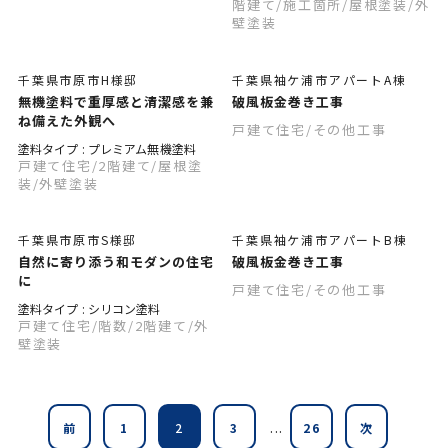
階建て
/施工箇所
/屋根塗装
/外
壁塗装
千葉県市原市H様邸
千葉県袖ケ浦市アパートA棟
無機塗料で重厚感と清潔感を兼
破風板金巻き工事
ね備えた外観へ
戸建て住宅
/その他工事
塗料タイプ : プレミアム無機塗料
戸建て住宅
/2階建て
/屋根塗
装
/外壁塗装
千葉県市原市S様邸
千葉県袖ケ浦市アパートB棟
自然に寄り添う和モダンの住宅
破風板金巻き工事
に
戸建て住宅
/その他工事
塗料タイプ : シリコン塗料
戸建て住宅
/階数
/2階建て
/外
壁塗装
...
前
1
2
3
26
次