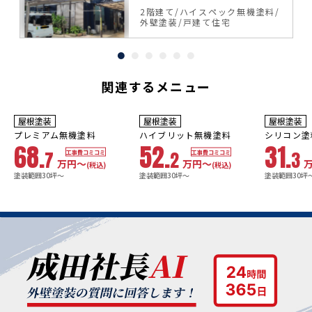
機塗料
料
2階建て
ハイスペック無機塗料
外壁塗装
戸建て住宅
関連するメニュー
10年
保証
9
3年
保証
年
保証
耐用年数
耐用年数
耐用年数
屋根塗装
屋根塗装
屋根塗装
18~23年
13~18年
8年
プレミアム無機塗料
ハイブリット無機塗料
シリコン塗
68.
52.
31.
7
2
3
工事費コミコミ
工事費コミコミ
万円〜
万円〜
(税込)
(税込)
塗装範囲30坪～
塗装範囲30坪～
塗装範囲30坪