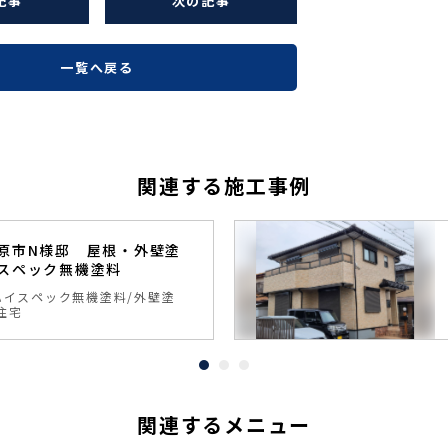
記事
次の記事
一覧へ戻る
関連する施工事例
原市N様邸 屋根・外壁塗
スペック無機塗料
ハイスペック無機塗料
外壁塗
住宅
関連するメニュー
~10
8~10年
年
保証
保証