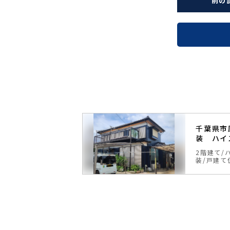
前の
 外壁塗装 ハ
千葉県市
料
装 ハイ
無機塗料
戸建て住
2階建て
装
戸建て
3
8
年
保証