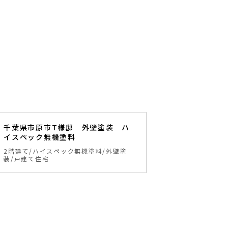
千葉県市原市T様邸 外壁塗装 ハ
イスペック無機塗料
2階建て
ハイスペック無機塗料
外壁塗
装
戸建て住宅
5~7
10年
保証
年
保証