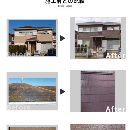
施工前との比較
Bfore / After