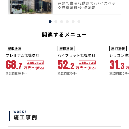
機塗料
ッ
戸建て住宅
2階建て
ハイスペッ
ク無機塗料
外壁塗装
関連するメニュー
9
10年
保証
3年
保証
年
保証
耐用年数
耐用年数
耐用年
屋根塗装
屋根塗装
屋根塗装
18~23年
13~18年
8年
プレミアム無機塗料
ハイブリット無機塗料
シリコン塗
68.
52.
31.
7
2
3
工事費コミコミ
工事費コミコミ
万円〜
万円〜
(税込)
(税込)
塗装範囲30坪～
塗装範囲30坪～
塗装範囲30坪
WORKS
施工事例