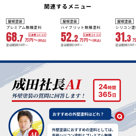
関連するメニュー
10年
保証
9
3年
保証
年
保証
耐用年数
耐用年数
耐用年数
屋根塗装
屋根塗装
屋根塗装
18~23年
13~18年
8年
プレミアム無機塗料
ハイブリット無機塗料
シリコン塗
68.
52.
31.
7
2
3
工事費コミコミ
工事費コミコミ
万円〜
万円〜
(税込)
(税込)
塗装範囲30坪～
塗装範囲30坪～
塗装範囲30坪