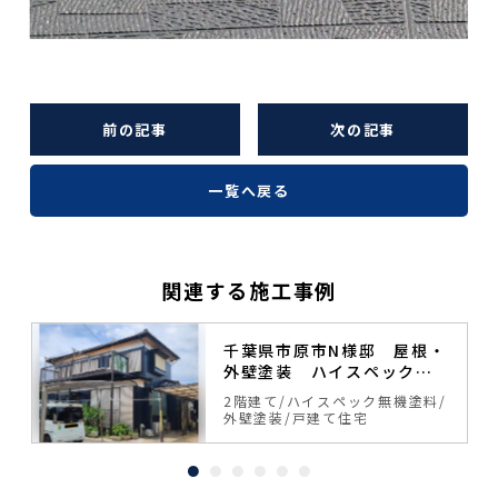
前の記事
次の記事
一覧へ戻る
関連する施工事例
塗
千葉県市原市N様邸 屋根・
外壁塗装 ハイスペック無
機塗料
料
2階建て
ハイスペック無機塗料
外壁塗装
戸建て住宅