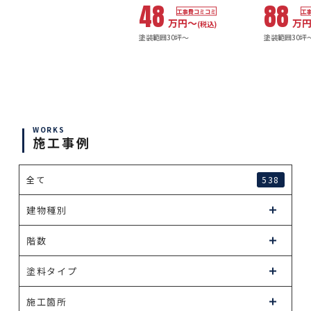
48
88
工事費コミコミ
工
万円〜
万
(税込)
塗装範囲30坪～
塗装範囲30坪
WORKS
施工事例
全て
538
建物種別
階数
塗料タイプ
施工箇所