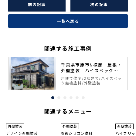
前の記事
次の記事
一覧へ戻る
関連する施工事例
塗
千葉県市原市N様邸 屋根・
外壁塗装 ハイスペック無
機塗料
ッ
戸建て住宅
2階建て
ハイスペッ
ク無機塗料
外壁塗装
関連するメニュー
3
8~10
年
保証
年
保証
耐用年数
耐用年
外壁塗装
外壁塗装
外壁塗装
10年
16~20年
デザイン外壁塗装
高級シリコン塗料
ハイブリッ