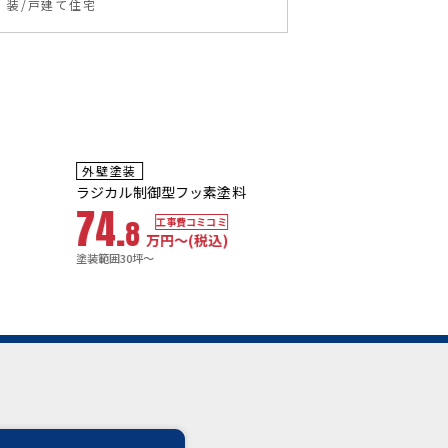
装
戸建て住宅
5~7
10年
保証
年
保証
耐用年数
耐用年数
外壁塗装
屋根塗装
13~15年
18~23年
ラジカル制御型フッ素塗料
プレミアム無機塗料
74.
68.
8
7
工事費コミコミ
工事費コミコ
万円〜
(税込)
万円〜
(税込
塗装範囲30坪～
塗装範囲30坪～