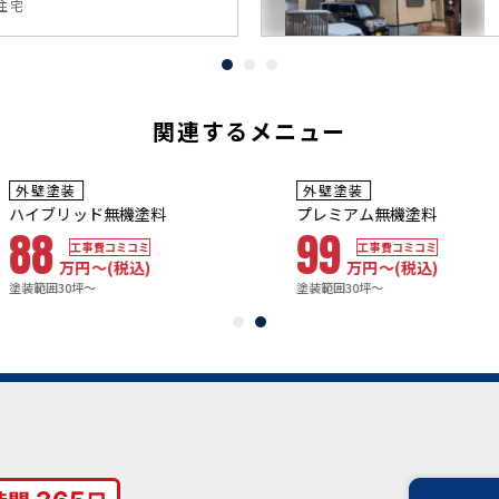
住宅
関連するメニュー
~10
8~10年
年
保証
保証
用年数
耐用年数
壁塗装
外壁塗装
6~20年
20年~25年
イブリッド無機塗料
プレミアム無機塗料
8
99
工事費コミコミ
工事費コミコミ
万円〜
(税込)
万円〜
(税込)
範囲30坪～
塗装範囲30坪～