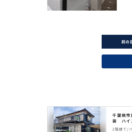
前の
 外壁塗装 ハ
千葉県市
料
装 ハイ
無機塗料
戸建て住
2階建て