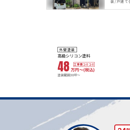
装
戸建て
3
8
年
保証
耐用年数
耐
外壁塗装
外
10年
1
塗装
高級シリコン塗料
ハ
48
8
工事費コミコミ
万円〜
(税込)
塗装範囲30坪～
塗装