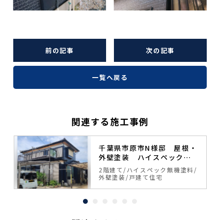
前の記事
次の記事
一覧へ戻る
関連する施工事例
塗
千葉県市原市N様邸 屋根・
外壁塗装 ハイスペック無
機塗料
料
2階建て
ハイスペック無機塗料
外壁塗装
戸建て住宅