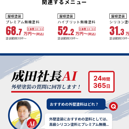
関連するメニュー
10年
保証
9
3年
保証
年
保証
耐用年数
耐用年数
耐用年数
屋根塗装
屋根塗装
屋根塗装
18~23年
13~18年
8年
プレミアム無機塗料
ハイブリット無機塗料
シリコン塗
68.
52.
31.
7
2
3
工事費コミコミ
工事費コミコミ
万円〜
万円〜
(税込)
(税込)
塗装範囲30坪～
塗装範囲30坪～
塗装範囲30坪