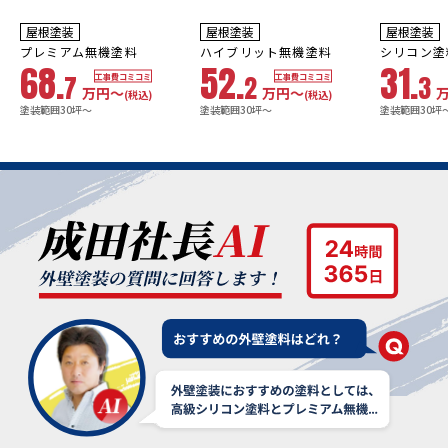
10年
保証
9
3年
保証
年
保証
耐用年数
耐用年数
耐用年数
屋根塗装
屋根塗装
屋根塗装
18~23年
13~18年
8年
プレミアム無機塗料
ハイブリット無機塗料
シリコン塗
68.
52.
31.
7
2
3
工事費コミコミ
工事費コミコミ
万円〜
万円〜
(税込)
(税込)
塗装範囲30坪～
塗装範囲30坪～
塗装範囲30坪