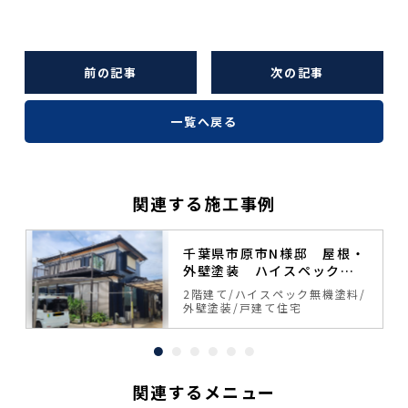
前の記事
次の記事
一覧へ戻る
関連する施工事例
塗
千葉県市原市N様邸 屋根・
外壁塗装 ハイスペック無
機塗料
料
2階建て
ハイスペック無機塗料
外壁塗装
戸建て住宅
関連するメニュー