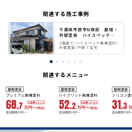
関連する施工事例
塗
千葉県市原市N様邸 屋根・
外壁塗装 ハイスペック無
機塗料
料
2階建て
ハイスペック無機塗料
外壁塗装
戸建て住宅
関連するメニュー
10年
保証
9
3年
保証
年
保証
耐用年数
耐用年数
耐用年数
屋根塗装
屋根塗装
屋根塗装
18~23年
13~18年
8年
プレミアム無機塗料
ハイブリット無機塗料
シリコン塗
68.
52.
31.
7
2
3
工事費コミコミ
工事費コミコミ
万円〜
万円〜
(税込)
(税込)
塗装範囲30坪～
塗装範囲30坪～
塗装範囲30坪