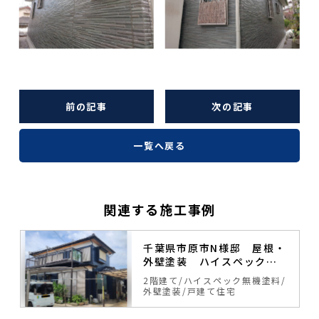
前の記事
次の記事
一覧へ戻る
関連する施工事例
塗
千葉県市原市N様邸 屋根・
外壁塗装 ハイスペック無
機塗料
料
2階建て
ハイスペック無機塗料
外壁塗装
戸建て住宅