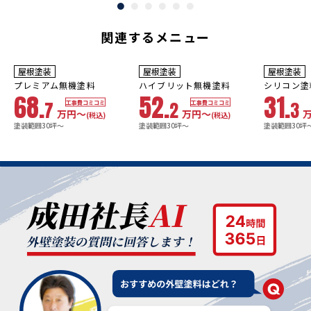
関連するメニュー
10年
保証
9
3年
保証
年
保証
耐用年数
耐用年数
耐用年数
屋根塗装
屋根塗装
屋根塗装
18~23年
13~18年
8年
プレミアム無機塗料
ハイブリット無機塗料
シリコン塗
68.
52.
31.
7
2
3
工事費コミコミ
工事費コミコミ
万円〜
万円〜
(税込)
(税込)
塗装範囲30坪～
塗装範囲30坪～
塗装範囲30坪