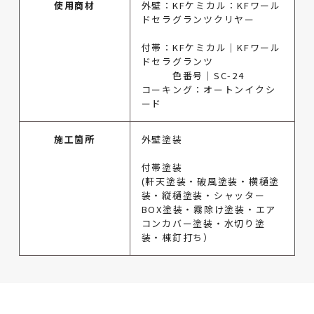
使用商材
外壁：KFケミカル：KFワール
ドセラグランツクリヤー
付帯：KFケミカル｜KFワール
ドセラグランツ
色番号｜SC-24
コーキング：オートンイクシ
ード
施工箇所
外壁塗装
付帯塗装
(軒天塗装・破風塗装・横樋塗
装・縦樋塗装・シャッター
BOX塗装・霧除け塗装・エア
コンカバー塗装・水切り塗
装・棟釘打ち）