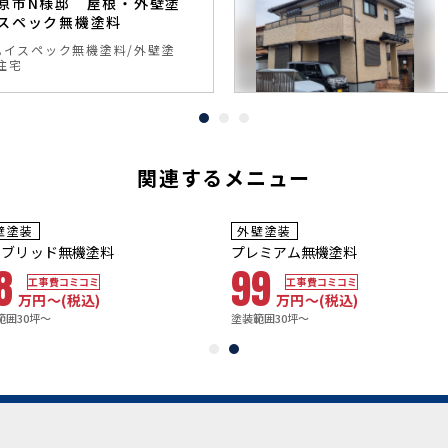
原市N様邸 屋根・外壁塗
スペック無機塗料
ハイスペック無機塗料
外壁塗
住宅
関連するメニュー
~10
8~10年
年
保証
保証
用年数
耐用年数
壁塗装
外壁塗装
6~20年
20年~25年
イブリッド無機塗料
プレミアム無機塗料
8
99
工事費コミコミ
工事費コミコミ
万円〜
(税込)
万円〜
(税込)
範囲30坪～
塗装範囲30坪～