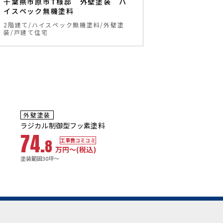
千葉県市原市T様邸 外壁塗装 ハ
イスペック無機塗料
2階建て
ハイスペック無機塗料
外壁塗
装
戸建て住宅
5~7
10年
保証
年
保証
耐用年数
耐用年数
外壁塗装
屋根塗装
13~15年
18~23年
ラジカル制御型フッ素塗料
プレミアム無機塗料
74.
68.
8
7
工事費コミコミ
工事費コミコ
万円〜
(税込)
万円〜
(税込
塗装範囲30坪～
塗装範囲30坪～