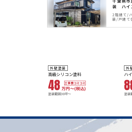
 外壁塗装 ハ
千葉県市
料
装 ハイ
無機塗料
戸建て住
2階建て
装
戸建て
3
8
年
保証
耐用年数
耐
外壁塗装
外
10年
1
塗装
高級シリコン塗料
ハ
48
8
工事費コミコミ
万円〜
(税込)
塗装範囲30坪～
塗装