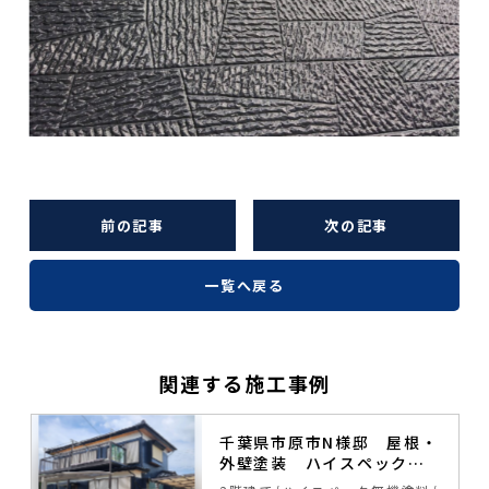
前の記事
次の記事
一覧へ戻る
関連する施工事例
塗
千葉県市原市N様邸 屋根・
外壁塗装 ハイスペック無
機塗料