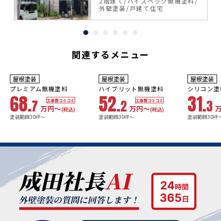
料
2階建て
ハイスペック無機塗料
外壁塗装
戸建て住宅
関連するメニュー
10年
保証
9
3年
保証
年
保証
耐用年数
耐用年数
耐用年数
屋根塗装
屋根塗装
屋根塗装
18~23年
13~18年
8年
プレミアム無機塗料
ハイブリット無機塗料
シリコン塗
68.
52.
31.
7
2
3
工事費コミコミ
工事費コミコミ
万円〜
万円〜
(税込)
(税込)
塗装範囲30坪～
塗装範囲30坪～
塗装範囲30坪