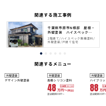
関連する施工事例
塗
千葉県市原市N様邸 屋根・
外壁塗装 ハイスペック無
機塗料
料
2階建て
ハイスペック無機塗料
外壁塗装
戸建て住宅
関連するメニュー
3
8~10
年
保証
年
保証
耐用年数
耐用年数
外壁塗装
外壁塗装
外壁塗装
10年
16~20年
デザイン外壁塗装
高級シリコン塗料
ハイブリッ
48
88
工事費コミコミ
工
万円〜
万
(税込)
塗装範囲30坪～
塗装範囲30坪