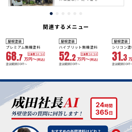
関連するメニュー
10年
保証
9
3年
保証
年
保証
耐用年数
耐用年数
耐用年数
屋根塗装
屋根塗装
屋根塗装
18~23年
13~18年
8年
プレミアム無機塗料
ハイブリット無機塗料
シリコン塗
68.
52.
31.
7
2
3
工事費コミコミ
工事費コミコミ
万円〜
万円〜
(税込)
(税込)
塗装範囲30坪～
塗装範囲30坪～
塗装範囲30坪