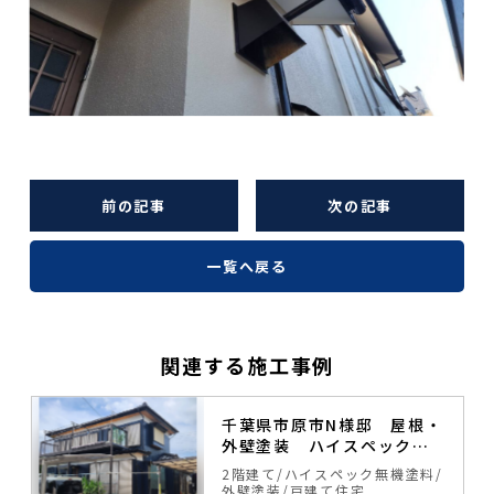
前の記事
次の記事
一覧へ戻る
関連する施工事例
塗
千葉県市原市N様邸 屋根・
外壁塗装 ハイスペック無
機塗料
料
2階建て
ハイスペック無機塗料
外壁塗装
戸建て住宅