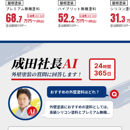
耐用年数
耐用年数
耐用年数
屋根塗装
屋根塗装
屋根塗装
18~23年
13~18年
8年
プレミアム無機塗料
ハイブリット無機塗料
シリコン塗
68.
52.
31.
7
2
3
工事費コミコミ
工事費コミコミ
万円〜
万円〜
(税込)
(税込)
塗装範囲30坪～
塗装範囲30坪～
塗装範囲30坪