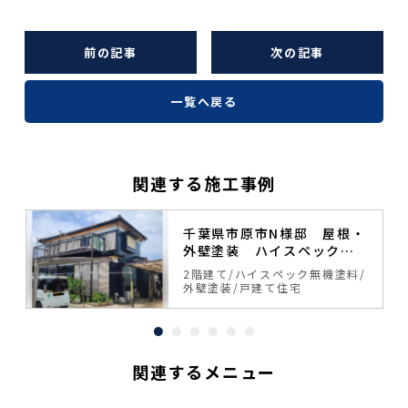
前の記事
次の記事
一覧へ戻る
関連する施工事例
・
千葉県市原市N様邸 屋根・
外壁塗装 ハイスペック無
機塗料
2階建て
ハイスペック無機塗料
外壁塗装
戸建て住宅
関連するメニュー
10年
保証
9
3年
保証
年
保証