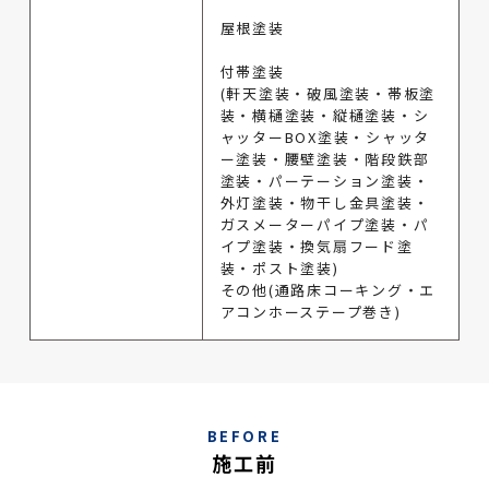
屋根塗装
付帯塗装
(軒天塗装・破風塗装・帯板塗
装・横樋塗装・縦樋塗装・シ
ャッターBOX塗装・シャッタ
ー塗装・腰壁塗装・階段鉄部
塗装・パーテーション塗装・
外灯塗装・物干し金具塗装・
ガスメーターパイプ塗装・パ
イプ塗装・換気扇フード塗
装・ポスト塗装)
その他(通路床コーキング・エ
アコンホーステープ巻き)
BEFORE
施工前