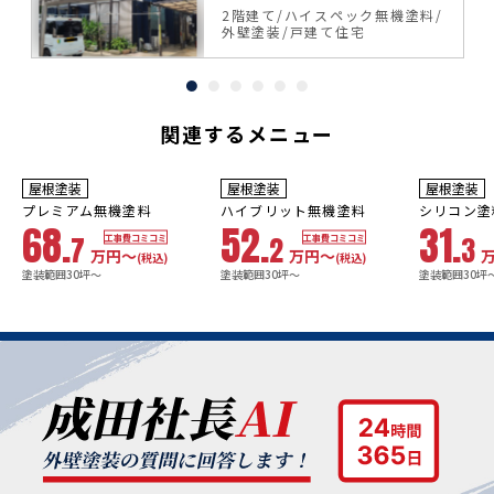
機塗料
料
2階建て
ハイスペック無機塗料
外壁塗装
戸建て住宅
関連するメニュー
10年
保証
9
3年
保証
年
保証
耐用年数
耐用年数
耐用年数
屋根塗装
屋根塗装
屋根塗装
18~23年
13~18年
8年
プレミアム無機塗料
ハイブリット無機塗料
シリコン塗
68.
52.
31.
7
2
3
工事費コミコミ
工事費コミコミ
万円〜
万円〜
(税込)
(税込)
塗装範囲30坪～
塗装範囲30坪～
塗装範囲30坪