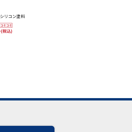
耐用年数
外壁塗装
外壁塗装
10年
リコン塗料
デザイン外壁塗装
高級シリコ
48
コミ
工事
税込)
万円
塗装範囲30坪～