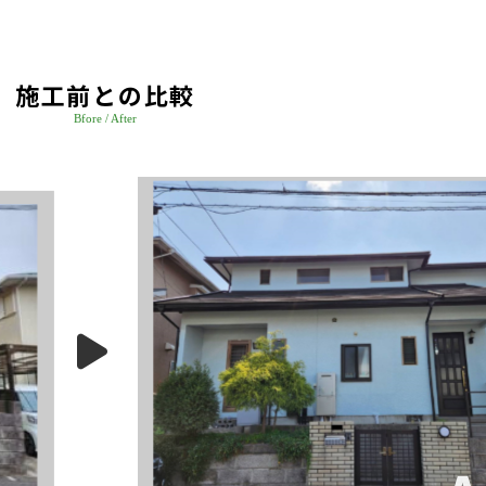
施工前との比較
Bfore / After