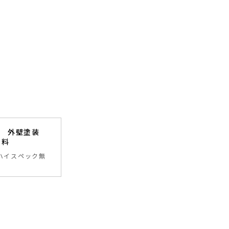
邸 外壁塗装
千葉県市原市
塗料
工法
ハイスペック無
戸建て住宅
2階
事
3
年
保証