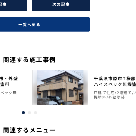
記事
次の記事
一覧へ戻る
関連する施工事例
根・外壁
千葉県市原市T様
機塗料
ハイスペック無機
スペック無
戸建て住宅
2階建て
機塗料
外壁塗装
関連するメニュー
5~7
5~7
年
保証
年
保証