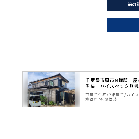
前の
塗装
千葉県市原市N様邸 屋
塗装 ハイスペック無
ク無
戸建て住宅
2階建て
ハイ
機塗料
外壁塗装
8~10
8~10年
年
保証
保証