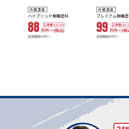
耐用年数
耐用年数
外壁塗装
外壁塗装
16~20年
20年~25年
ハイブリッド無機塗料
プレミアム無機塗料
88
99
工事費コミコミ
工事費コミコミ
万円〜
(税込)
万円〜
(税込)
塗装範囲30坪～
塗装範囲30坪～