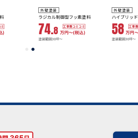
耐用年数
耐用年数
外壁塗装
外壁塗装
13~15年
10~12年
ラジカル制御型フッ素塗料
ハイブリッドシ
74.
58
8
工事費コミコミ
工事費コミ
万円〜
(税込)
万円〜
(
塗装範囲30坪～
塗装範囲30坪～