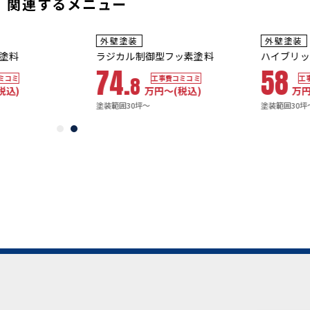
関連するメニュー
5~7
5~7
年
保証
年
保証
耐用年数
耐用年数
外壁塗装
外壁塗装
13~15年
10~12年
ラジカル制御型フッ素塗料
ハイブリッドシ
74.
58
8
工事費コミコミ
工事費コミ
万円〜
(税込)
万円〜
(
塗装範囲30坪～
塗装範囲30坪～