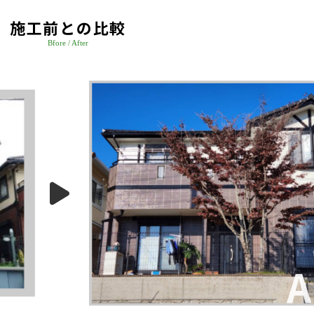
施工前との比較
Bfore / After