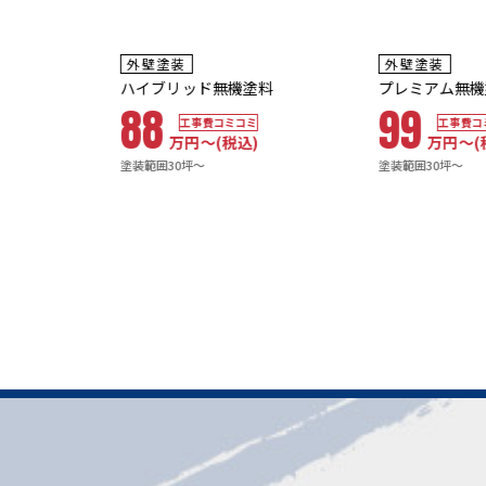
8~10
8~10年
年
保証
保証
耐用年数
耐用年数
外壁塗装
外壁塗装
16~20年
20年~25年
ハイブリッド無機塗料
プレミアム無機塗料
88
99
工事費コミコミ
工事費コミコミ
万円〜
(税込)
万円〜
(税込)
塗装範囲30坪～
塗装範囲30坪～