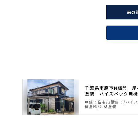
前の
塗装
千葉県市原市N様邸 屋
塗装 ハイスペック無
ク無
戸建て住宅
2階建て
ハイ
機塗料
外壁塗装