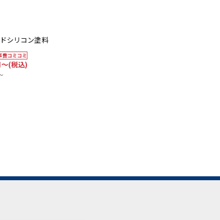
3
年
保証
耐用年数
外壁塗装
外壁塗装
10年
リコン塗料
デザイン外壁塗装
高級シリコ
48
コミ
工事
税込)
万円
塗装範囲30坪～