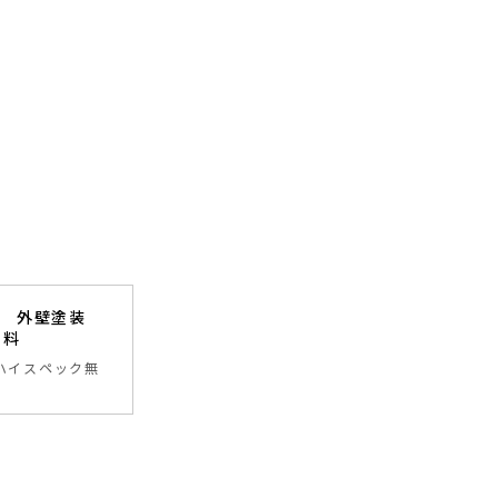
邸 外壁塗装
千葉県市原市
塗料
工法
ハイスペック無
戸建て住宅
2階
事