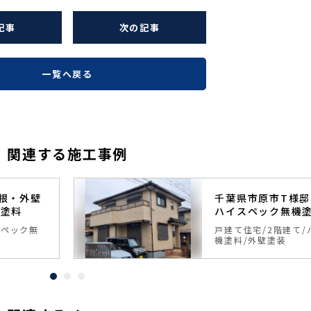
記事
次の記事
一覧へ戻る
関連する施工事例
根・外壁
千葉県市原市T様
機塗料
ハイスペック無機
スペック無
戸建て住宅
2階建て
機塗料
外壁塗装