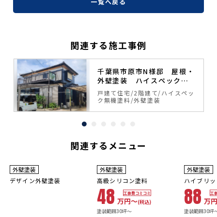
一覧へ戻る
関連する施工事例
塗
千葉県市原市N様邸 屋根・
外壁塗装 ハイスペック無
機塗料
ッ
戸建て住宅
2階建て
ハイスペッ
ク無機塗料
外壁塗装
関連するメニュー
3
8~10
年
保証
年
保証
耐用年数
耐用年
外壁塗装
外壁塗装
外壁塗装
10年
16~20年
デザイン外壁塗装
高級シリコン塗料
ハイブリッ
48
88
工事費コミコミ
工
万円〜
万
(税込)
塗装範囲30坪～
塗装範囲30坪