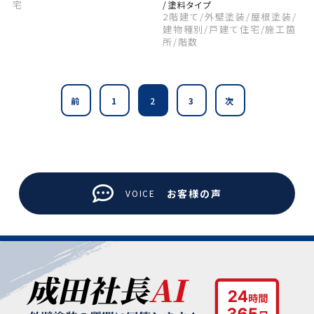
宅
/ 塗料タイプ
2階建て
/外壁塗装
/屋根塗装
/
建物種別
/戸建て住宅
/施工箇
所
/階数
前
1
2
3
次
お客様の声
VOICE