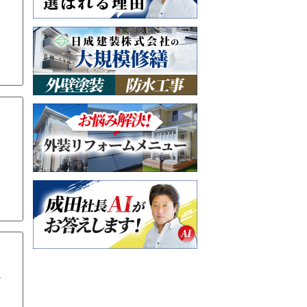
。
ま
か