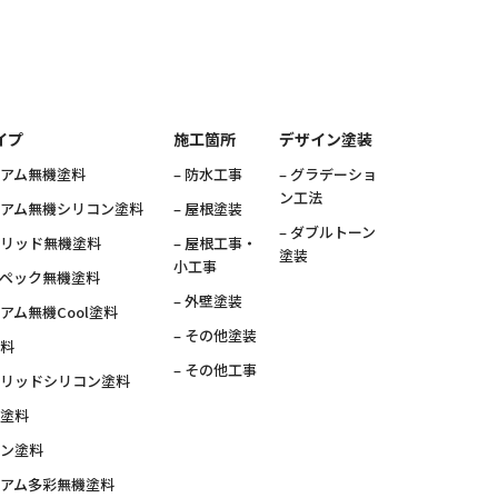
イプ
施工箇所
デザイン塗装
ミアム無機塗料
– 防水工事
– グラデーショ
ン工法
ミアム無機シリコン塗料
– 屋根塗装
– ダブルトーン
ブリッド無機塗料
– 屋根工事・
塗装
小工事
スペック無機塗料
– 外壁塗装
ミアム無機Cool塗料
– その他塗装
塗料
– その他工事
ブリッドシリコン塗料
素塗料
コン塗料
ミアム多彩無機塗料