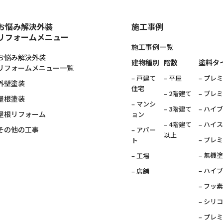
お悩み解決外装
施工事例
リフォームメニュー
施工事例一覧
お悩み解決外装
建物種別
階数
塗料タ
リフォームメニュー一覧
– 戸建て
– 平屋
– プレ
外壁塗装
住宅
– 2階建て
– プレ
屋根塗装
– マンシ
– 3階建て
– ハイ
屋根リフォーム
ョン
– 4階建て
– ハイ
その他の工事
– アパー
以上
– プレ
ト
– 無機
– 工場
– ハイ
– 店舗
– フッ
– シリ
– プレ