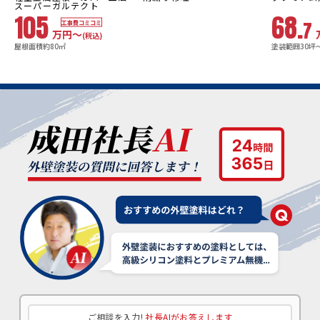
スーパーガルテクト
105
68.
7
工事費コミコミ
万円〜
(税込)
屋根面積約80㎡
塗装範囲30坪
ご相談を入力!
社長AIがお答えします