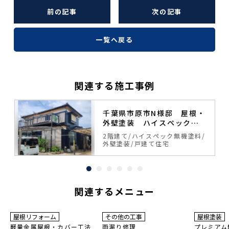
前の記事
次の記事
一覧へ戻る
関連する施工事例
塗
千葉県市原市N様邸 屋根・
外壁塗装 ハイスペック無
機塗料
料
2階建て
ハイスペック無機塗料
外壁塗装
戸建て住宅
関連するメニュー
15~20
10年
保証
年
保証
耐用年数
耐用年数
屋根リフォーム
その他の工事
屋根塗装
20~30年
18~23年
軽量金属屋根・カバー工法
雨漏り修理
プレミアム