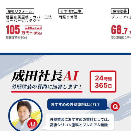
15~20
10年
保証
年
保証
耐用年数
耐用年数
屋根リフォーム
その他の工事
屋根塗装
20~30年
18~23年
軽量金属屋根・カバー工法
雨漏り修理
プレミアム
スーパーガルテクト
105
68.
7
工事費コミコミ
万円〜
(税込)
屋根面積約80㎡
塗装範囲30坪