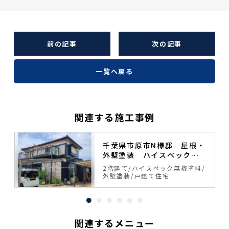
前の記事
次の記事
一覧へ戻る
関連する施工事例
塗
千葉県市原市N様邸 屋根・
外壁塗装 ハイスペック無
機塗料
料
2階建て
ハイスペック無機塗料
外壁塗装
戸建て住宅
関連するメニュー