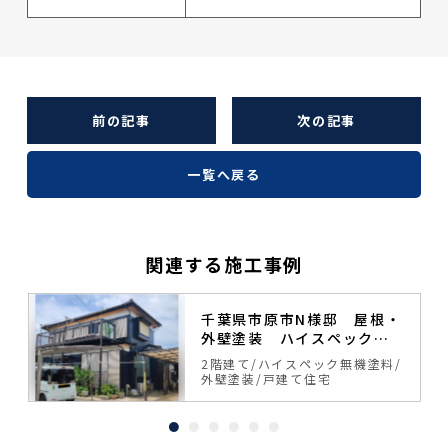
前の記事
次の記事
一覧へ戻る
関連する施工事例
塗
千葉県市原市N様邸 屋根・
外壁塗装 ハイスペック無
機塗料
料
2階建て
ハイスペック無機塗料
外壁塗装
戸建て住宅