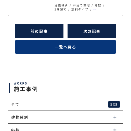
建物種別
戸建て住宅
階数
2階建て
塗料タイプ
プレミアム無機塗料
施工箇所
屋根塗装
外壁塗装
前の記事
次の記事
一覧へ戻る
WORKS
施工事例
全て
538
建物種別
階数