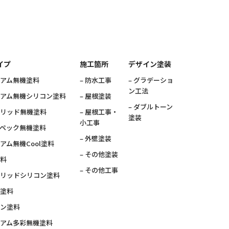
イプ
施工箇所
デザイン塗装
ミアム無機塗料
– 防水工事
– グラデーショ
ン工法
ミアム無機シリコン塗料
– 屋根塗装
– ダブルトーン
ブリッド無機塗料
– 屋根工事・
塗装
小工事
スペック無機塗料
– 外壁塗装
ミアム無機Cool塗料
– その他塗装
塗料
– その他工事
ブリッドシリコン塗料
素塗料
コン塗料
ミアム多彩無機塗料