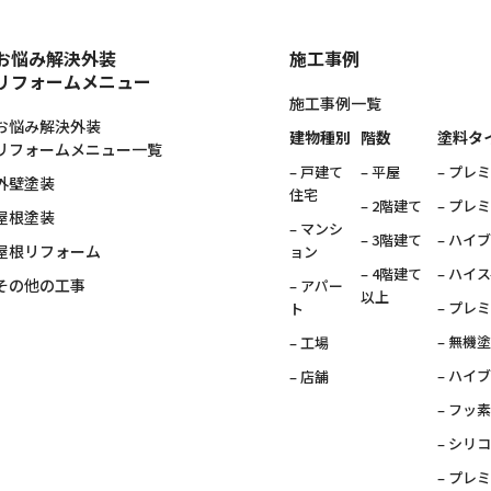
お悩み解決外装
施工事例
リフォームメニュー
施工事例一覧
お悩み解決外装
建物種別
階数
塗料タ
リフォームメニュー一覧
– 戸建て
– 平屋
– プレ
外壁塗装
住宅
– 2階建て
– プレ
屋根塗装
– マンシ
– 3階建て
– ハイ
屋根リフォーム
ョン
– 4階建て
– ハイ
その他の工事
– アパー
以上
– プレ
ト
– 無機
– 工場
– ハイ
– 店舗
– フッ
– シリ
– プレ