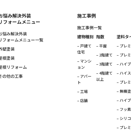
お悩み解決外装
施工事例
リフォームメニュー
施工事例一覧
お悩み解決外装
建物種別
階数
塗料タ
リフォームメニュー一覧
– 戸建て
– 平屋
– プレ
外壁塗装
住宅
– 2階建て
– プレ
屋根塗装
– マンシ
– 3階建て
– ハイ
屋根リフォーム
ョン
– 4階建て
– ハイ
その他の工事
– アパー
以上
– プレ
ト
– 無機
– 工場
– ハイ
– 店舗
– フッ
– シリ
– プレ