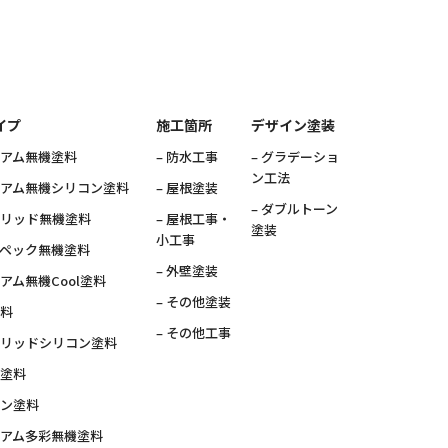
イプ
施工箇所
デザイン塗装
ミアム無機塗料
– 防水工事
– グラデーショ
ン工法
ミアム無機シリコン塗料
– 屋根塗装
– ダブルトーン
ブリッド無機塗料
– 屋根工事・
塗装
小工事
スペック無機塗料
– 外壁塗装
ミアム無機Cool塗料
– その他塗装
塗料
– その他工事
ブリッドシリコン塗料
素塗料
コン塗料
ミアム多彩無機塗料