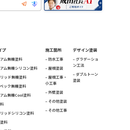
イプ
施工箇所
デザイン塗装
ミアム無機塗料
– 防水工事
– グラデーショ
ン工法
ミアム無機シリコン塗料
– 屋根塗装
– ダブルトーン
ブリッド無機塗料
– 屋根工事・
塗装
小工事
スペック無機塗料
– 外壁塗装
ミアム無機Cool塗料
– その他塗装
塗料
– その他工事
ブリッドシリコン塗料
素塗料