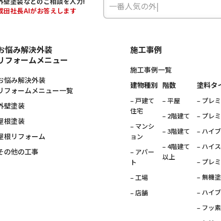
外壁塗装などの
ご相談を入力!
成田
社長AIがお答えします
お悩み解決外装
施工事例
リフォームメニュー
施工事例一覧
お悩み解決外装
建物種別
階数
塗料タ
リフォームメニュー一覧
– 戸建て
– 平屋
– プレ
外壁塗装
住宅
– 2階建て
– プレ
屋根塗装
– マンシ
– 3階建て
– ハイ
屋根リフォーム
ョン
– 4階建て
– ハイ
その他の工事
– アパー
以上
– プレ
ト
– 無機
– 工場
– ハイ
– 店舗
– フッ