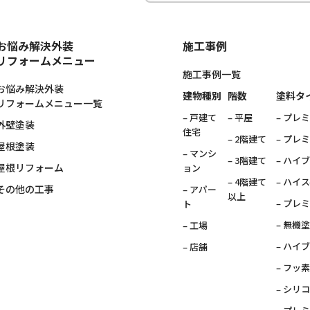
お悩み解決外装
施工事例
リフォームメニュー
施工事例一覧
お悩み解決外装
建物種別
階数
塗料タ
リフォームメニュー一覧
– 戸建て
– 平屋
– プレ
外壁塗装
住宅
– 2階建て
– プレ
屋根塗装
– マンシ
– 3階建て
– ハイ
屋根リフォーム
ョン
– 4階建て
– ハイ
その他の工事
– アパー
以上
– プレ
ト
– 無機
– 工場
– ハイ
– 店舗
– フッ
– シリ