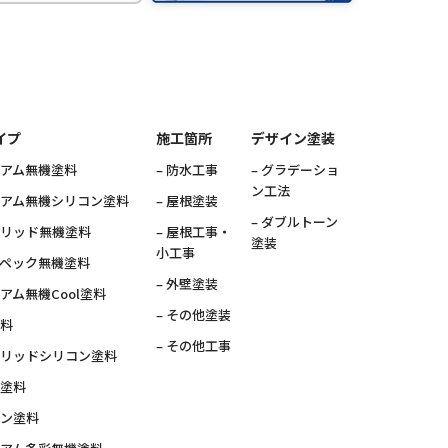
イプ
施工箇所
デザイン塗装
ミアム無機塗料
– 防水工事
– グラデーショ
ン工法
ミアム無機シリコン塗料
– 屋根塗装
– ダブルトーン
ブリッド無機塗料
– 屋根工事・
塗装
小工事
スペック無機塗料
– 外壁塗装
ミアム無機Cool塗料
– その他塗装
塗料
– その他工事
ブリッドシリコン塗料
素塗料
コン塗料